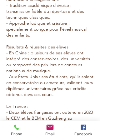
- Tradition académique chinoise :
transmission fidèle du répertoire et des
techniques classiques.
- Approche ludique et créative :
spécialement conçue pour l’éveil musical
des enfants.
Résultats & réussites des élèves:
- En Chine : plusieurs de ses élèves ont
intégré des conservatoires, des universités
ou remporté des prix lors de concours
nationaux de musique.
- Aux États-Unis : ses étudiants, qu’ils soient
en conservatoire ou amateurs, valident leurs
diplômes universitaires grâce aux crédits
obtenus dans ses cours.
En France :
- Deux élèves françaises ont obtenu en 2020
le CEM et le BEM en Guzheng au
Conservatoire de Marseille.
- D’autres élèves ont réussi leurs examens
Phone
Email
Facebook
avec mention « Excellent » dans divers