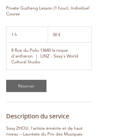
Private Guzheng Lesson (1 hour), Individuel
Course
50
euros
1 h
1
50 €
8 Rue du Poilu 13640 la roque
d'anthéron
|
LINZ - Sissy's World
Cultural Studio
Réserver
Description du service
Sissy ZHOU, l'artiste émérite et de haut
niveau – Lauréate du Prix des Musiques