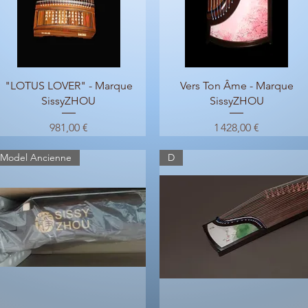
Aperçu rapide
Aperçu rapide
"LOTUS LOVER" - Marque
Vers Ton Âme - Marque
SissyZHOU
SissyZHOU
Prix
Prix
981,00 €
1 428,00 €
Model Ancienne
D