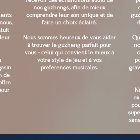
nos guzhengs, afin de mieux
ients
comprendre leur son unique et de
guz
nous,
faire un choix éclairé.
d
tuit
leur
Nous sommes heureux de vous aider
Qu
à trouver le guzheng parfait pour
no
vous - celui qui convient le mieux à
c
e
votre style de jeu et à vos
po
gasin
préférences musicales.
grav
n de
offre
pour
No
ex
pou
supé
sans