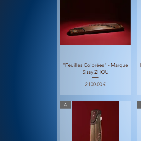
Aperçu rapide
"Feuilles Colorées" - Marque
Sissy ZHOU
Prix
2 100,00 €
A