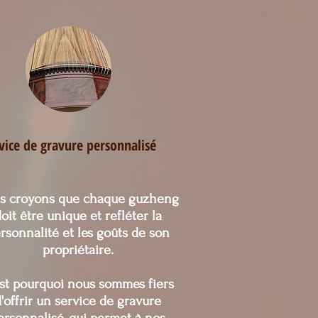
ice VIP de sélection 
hent à obtenir un instrument 
ront avec vous pour comprendre 
pour vous aider à trouver le 
nvient à votre style personnel.
vice de gravure personnalisé
s croyons que chaque guzheng
oit être unique et refléter la
rsonnalité et les goûts de son
propriétaire.
st pourquoi nous sommes fiers
'offrir un service de gravure
ersonnalisé, qui permet à nos