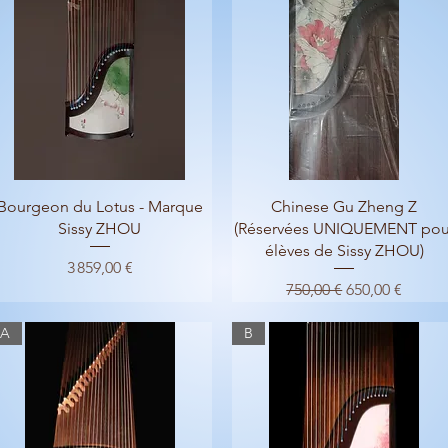
Aperçu rapide
Aperçu rapide
Bourgeon du Lotus - Marque
Chinese Gu Zheng Z
Sissy ZHOU
(Réservées UNIQUEMENT pou
élèves de Sissy ZHOU)
Prix
3 859,00 €
Prix original
Prix promotio
750,00 €
650,00 €
A
B