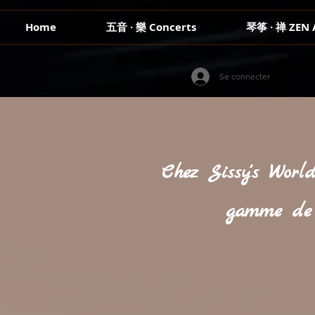
Home
五音 · 樂 Concerts
琴筝 · 禅 ZEN 
Se connecter
Chez Sissy's Worl
gamme de g