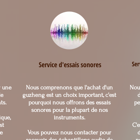
Nous proposons également un serv
personnalisée pour ceux qui cherc
vraiment unique et personnalisé. 

Nos experts en guzheng travaille
vos besoins et vos préférences, et 
Guzheng ou le Guqin parfait qui co
Service d'
essais sonores
Ser
r une
Nous comprenons que l'achat d'un
Nou
de
guzheng est un choix important, c'est
d
ts.
pourquoi nous offrons des essais
pe
sonores pour la plupart de nos
ique,
instruments.
st
C'e
re
Vous pouvez nous contacter pour
d
recevoir des échantillons audio de
p