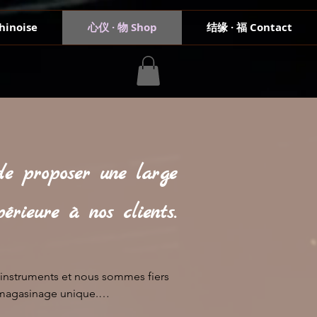
hinoise
心仪 · 物 Shop
结缘 · 福 Contact
de proposer une large
rieure à nos clients.
nstruments et nous sommes fiers 
magasinage unique.
