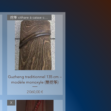
挖筝 cithare à caisse creusée
Aperçu rapide
Guzheng traditionnel 135 cm –
modèle monoxyle (整挖筝)
Prix
2 060,00 €
X