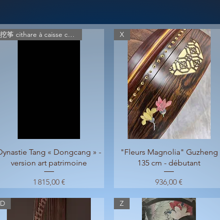
挖筝 cithare à caisse creusée
X
Aperçu rapide
Aperçu rapide
Dynastie Tang « Dongcang » -
"Fleurs Magnolia" Guzheng
version art patrimoine
135 cm - débutant
Prix
Prix
1 815,00 €
936,00 €
D
Z