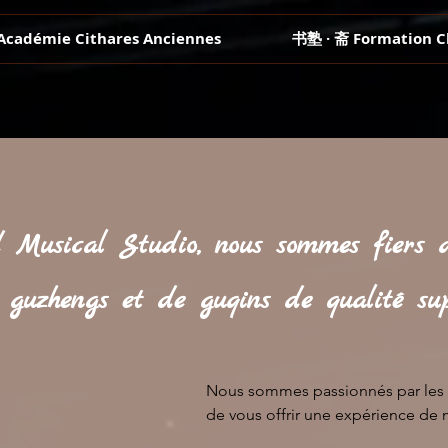
Académie Cithares Anciennes
书塾 · 斋 Formation C
d Musical Studio, nous sommes fiers 
uzhengs et de guqins de qualité supé
Nous sommes passionnés par les i
de vous offrir une expérience de 